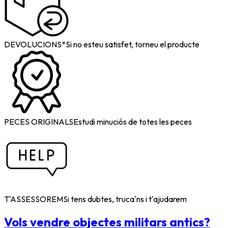
DEVOLUCIONS*
Si no esteu satisfet, torneu el producte
PECES ORIGINALS
Estudi minuciós de totes les peces
T'ASSESSOREM
Si tens dubtes, truca'ns i t'ajudarem
Vols vendre objectes militars antics?