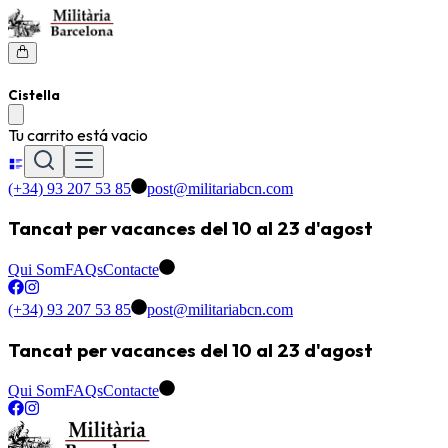
Cistella
Tu carrito está vacio
(+34) 93 207 53 85
post@militariabcn.com
Tancat per vacances del 10 al 23 d'agost
Qui Som
FAQs
Contacte
(+34) 93 207 53 85
post@militariabcn.com
Tancat per vacances del 10 al 23 d'agost
Qui Som
FAQs
Contacte