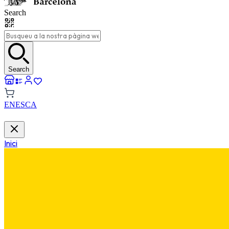
Search
Search
EN
ES
CA
Inici