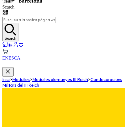
Search
Search
EN
ES
CA
Inici
>
Medalles
>
Medalles alemanyes III Reich
>
Condecoracions
Militars del III Reich