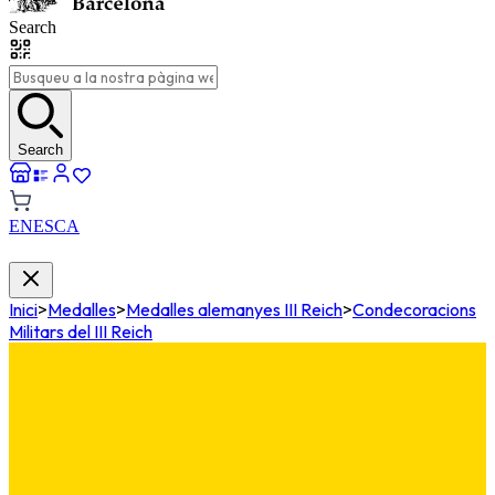
Search
Search
EN
ES
CA
Inici
>
Medalles
>
Medalles alemanyes III Reich
>
Condecoracions
Militars del III Reich