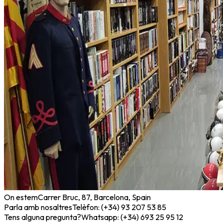
On estem
Carrer Bruc, 87, Barcelona, Spain
Parla amb nosaltres
Telèfon: (+34) 93 207 53 85
Tens alguna pregunta?
Whatsapp: (+34) 693 25 95 12