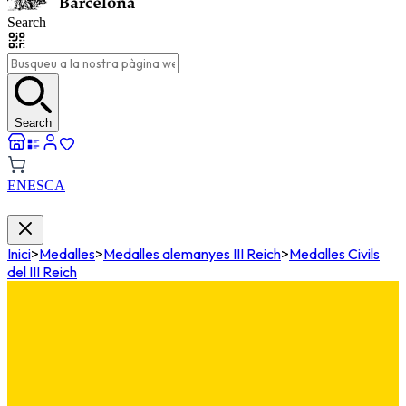
Search
Search
EN
ES
CA
Inici
>
Medalles
>
Medalles alemanyes III Reich
>
Medalles Civils
del III Reich