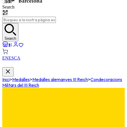
Search
Search
EN
ES
CA
Inici
>
Medalles
>
Medalles alemanyes III Reich
>
Condecoracions
Militars del III Reich