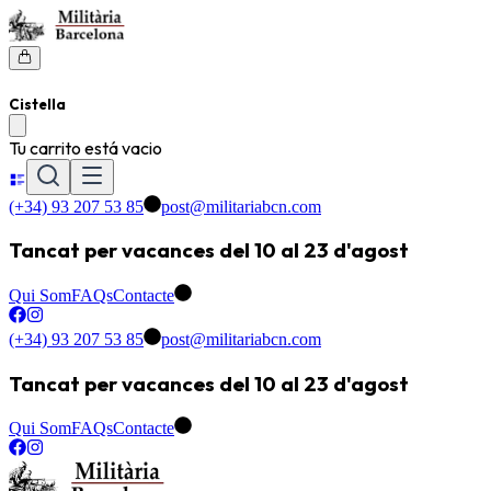
Cistella
Tu carrito está vacio
(+34) 93 207 53 85
post@militariabcn.com
Tancat per vacances del 10 al 23 d'agost
Qui Som
FAQs
Contacte
(+34) 93 207 53 85
post@militariabcn.com
Tancat per vacances del 10 al 23 d'agost
Qui Som
FAQs
Contacte