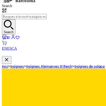
Search
Search
EN
ES
CA
Inici
>
Insígnies
>
Insígnies Alemanyes III Reich
>
Insígnies de solapa