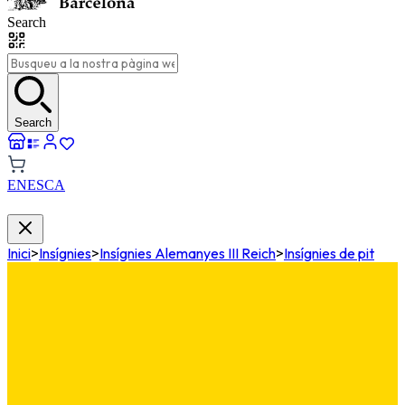
Search
Search
EN
ES
CA
Inici
>
Insígnies
>
Insígnies Alemanyes III Reich
>
Insígnies de pit