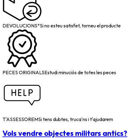
DEVOLUCIONS*
Si no esteu satisfet, torneu el producte
PECES ORIGINALS
Estudi minuciós de totes les peces
T'ASSESSOREM
Si tens dubtes, truca'ns i t'ajudarem
Vols vendre objectes militars antics?