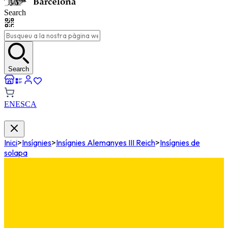
Search
Search
EN
ES
CA
Inici
>
Insígnies
>
Insígnies Alemanyes III Reich
>
Insígnies de
solapa