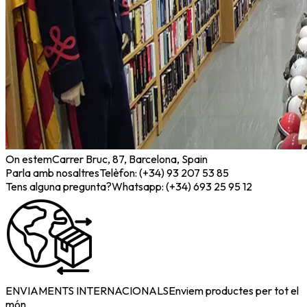
On estem
Carrer Bruc, 87, Barcelona, Spain
Parla amb nosaltres
Telèfon: (+34) 93 207 53 85
Tens alguna pregunta?
Whatsapp: (+34) 693 25 95 12
ENVIAMENTS INTERNACIONALS
Enviem productes per tot el
món