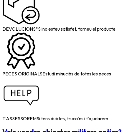
DEVOLUCIONS*
Si no esteu satisfet, torneu el producte
PECES ORIGINALS
Estudi minuciós de totes les peces
T'ASSESSOREM
Si tens dubtes, truca'ns i t'ajudarem
Vols vendre objectes militars antics?