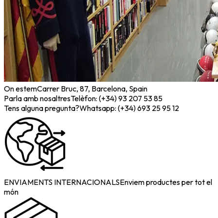
On estem
Carrer Bruc, 87, Barcelona, Spain
Parla amb nosaltres
Telèfon: (+34) 93 207 53 85
Tens alguna pregunta?
Whatsapp: (+34) 693 25 95 12
ENVIAMENTS INTERNACIONALS
Enviem productes per tot el
món