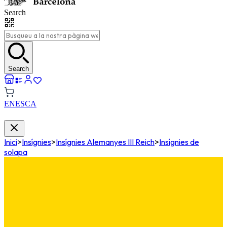
Search
Search
EN
ES
CA
Inici
>
Insígnies
>
Insígnies Alemanyes III Reich
>
Insígnies de
solapa