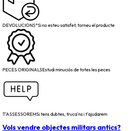
DEVOLUCIONS*
Si no esteu satisfet, torneu el producte
PECES ORIGINALS
Estudi minuciós de totes les peces
T'ASSESSOREM
Si tens dubtes, truca'ns i t'ajudarem
Vols vendre objectes militars antics?