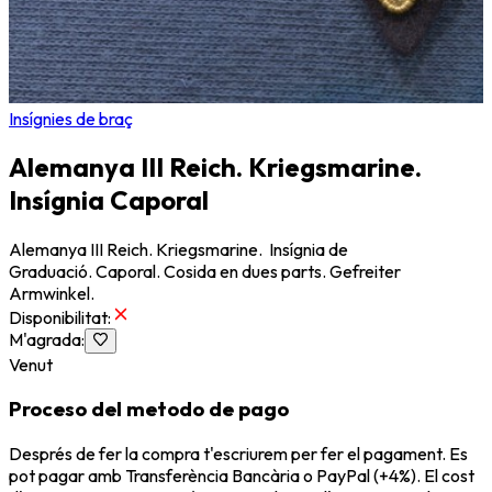
Insígnies de braç
Alemanya III Reich. Kriegsmarine.
Insígnia Caporal
Alemanya III Reich. Kriegsmarine. Insígnia de
Graduació. Caporal. Cosida en dues parts. Gefreiter
Armwinkel.
Disponibilitat
:
M'agrada
:
Venut
Proceso del metodo de pago
Després de fer la compra t'escriurem per fer el pagament. Es
pot pagar amb Transferència Bancària o PayPal (+4%). El cost