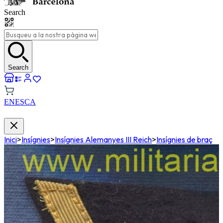
Search
Search
EN
ES
CA
Inici
>
Insígnies
>
Insígnies Alemanyes III Reich
>
Insígnies de braç