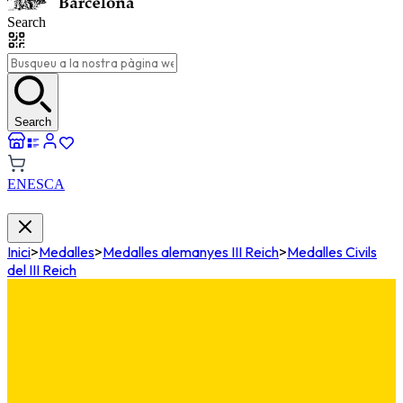
Search
Search
EN
ES
CA
Inici
>
Medalles
>
Medalles alemanyes III Reich
>
Medalles Civils
del III Reich