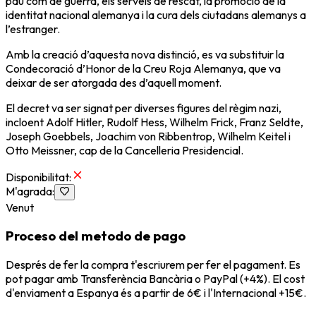
pau com de guerra, els serveis de rescat, la promoció de la
identitat nacional alemanya i la cura dels ciutadans alemanys a
l’estranger.
Amb la creació d’aquesta nova distinció, es va substituir la
Condecoració d’Honor de la Creu Roja Alemanya, que va
deixar de ser atorgada des d’aquell moment.
El decret va ser signat per diverses figures del règim nazi,
incloent Adolf Hitler, Rudolf Hess, Wilhelm Frick, Franz Seldte,
Joseph Goebbels, Joachim von Ribbentrop, Wilhelm Keitel i
Otto Meissner, cap de la Cancelleria Presidencial.
Disponibilitat
:
M'agrada
:
Venut
Proceso del metodo de pago
Després de fer la compra t'escriurem per fer el pagament. Es
pot pagar amb Transferència Bancària o PayPal (+4%). El cost
d'enviament a Espanya és a partir de 6€ i l'Internacional +15€.