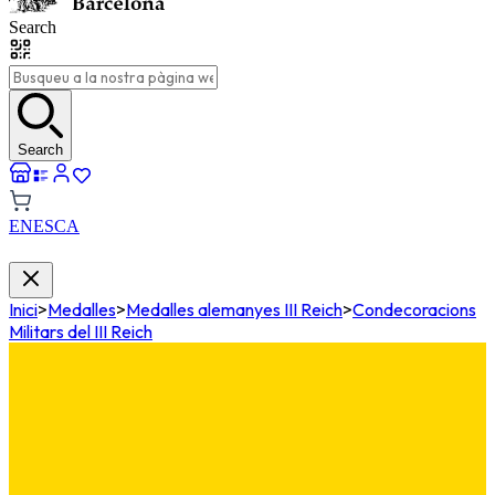
Search
Search
EN
ES
CA
Inici
>
Medalles
>
Medalles alemanyes III Reich
>
Condecoracions
Militars del III Reich