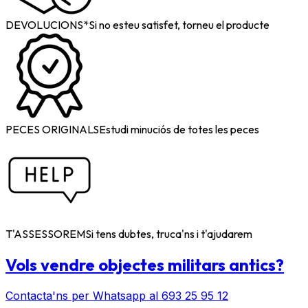
DEVOLUCIONS*
Si no esteu satisfet, torneu el producte
PECES ORIGINALS
Estudi minuciós de totes les peces
T'ASSESSOREM
Si tens dubtes, truca'ns i t'ajudarem
Vols vendre objectes militars antics?
Contacta'ns per Whatsapp al 693 25 95 12