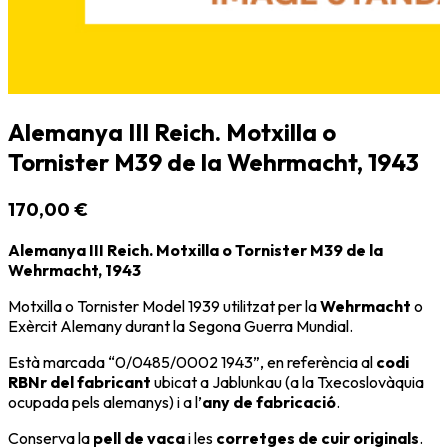
Alemanya III Reich. Motxilla o
Tornister M39 de la Wehrmacht, 1943
170,00 €
Alemanya III Reich. Motxilla o Tornister M39 de la
Wehrmacht, 1943
Motxilla o Tornister Model 1939 utilitzat per la
Wehrmacht
o
Exèrcit Alemany durant la
Segona Guerra Mundial
.
Està marcada “0/0485/0002 1943”, en referència al
codi
RBNr del fabricant
ubicat a
Jablunkau
(a la
Txecoslovàquia
ocupada pels alemanys) i a l’
any de fabricació
.
Conserva la
pell de vaca
i les
corretges de cuir originals
.