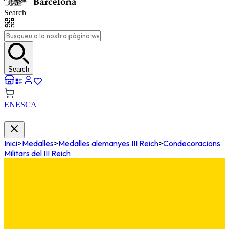
Search
Search
EN
ES
CA
Inici
>
Medalles
>
Medalles alemanyes III Reich
>
Condecoracions
Militars del III Reich