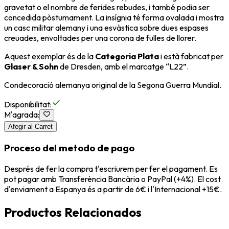
gravetat o el nombre de ferides rebudes, i també podia ser
concedida pòstumament. La insígnia té forma ovalada i mostra
un casc militar alemany i una esvàstica sobre dues espases
creuades, envoltades per una corona de fulles de llorer.
Aquest exemplar és de la
Categoria Plata
i està fabricat per
Glaser & Sohn
de Dresden, amb el marcatge “L22”.
Condecoració alemanya original de la
Segona Guerra Mundial
.
Disponibilitat
:
M'agrada
:
Afegir al Carret
Proceso del metodo de pago
Després de fer la compra t'escriurem per fer el pagament. Es
pot pagar amb Transferència Bancària o PayPal (+4%). El cost
d'enviament a Espanya és a partir de 6€ i l'Internacional +15€.
Productos Relacionados