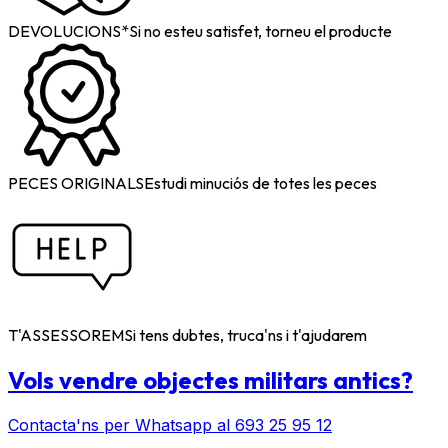
DEVOLUCIONS*
Si no esteu satisfet, torneu el producte
PECES ORIGINALS
Estudi minuciós de totes les peces
T'ASSESSOREM
Si tens dubtes, truca'ns i t'ajudarem
Vols vendre objectes militars antics?
Contacta'ns per Whatsapp al 693 25 95 12