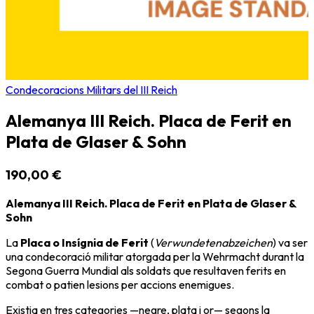
Condecoracions Militars del III Reich
Alemanya III Reich. Placa de Ferit en
Plata de Glaser & Sohn
190,00 €
Alemanya III Reich. Placa de Ferit en Plata de Glaser &
Sohn
La
Placa o Insígnia de Ferit
(
Verwundetenabzeichen
) va ser
una condecoració militar atorgada per la Wehrmacht durant la
Segona Guerra Mundial
als soldats que resultaven ferits en
combat o patien lesions per accions enemigues.
Existia en tres categories —negre, plata i or— segons la