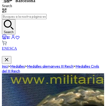
Search
Search
EN
ES
CA
Inici
>
Medalles
>
Medalles alemanyes III Reich
>
Medalles Civils
del III Reich