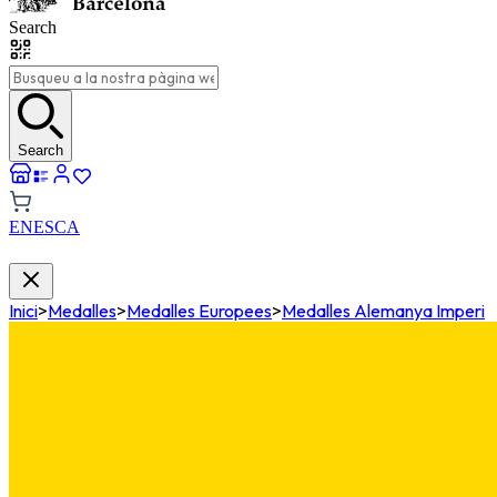
Search
Search
EN
ES
CA
Inici
>
Medalles
>
Medalles Europees
>
Medalles Alemanya Imperi