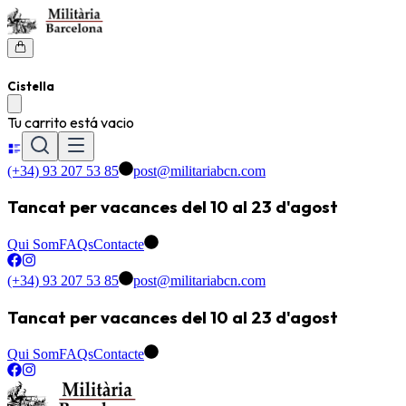
Cistella
Tu carrito está vacio
(+34) 93 207 53 85
post@militariabcn.com
Tancat per vacances del 10 al 23 d'agost
Qui Som
FAQs
Contacte
(+34) 93 207 53 85
post@militariabcn.com
Tancat per vacances del 10 al 23 d'agost
Qui Som
FAQs
Contacte