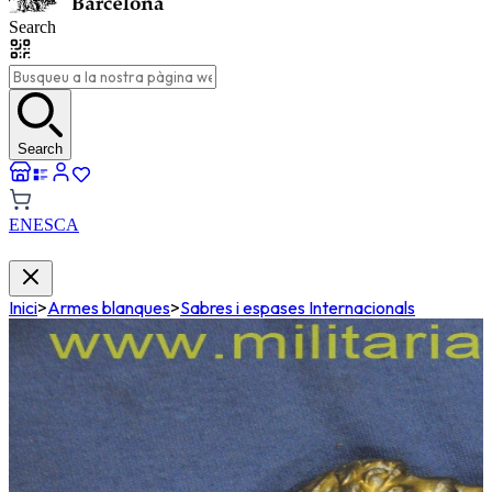
Search
Search
EN
ES
CA
Inici
>
Armes blanques
>
Sabres i espases Internacionals