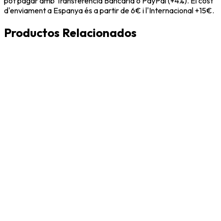
pot pagar amb Transferència Bancària o PayPal (+4%). El cost
d'enviament a Espanya és a partir de 6€ i l'Internacional +15€.
Productos Relacionados