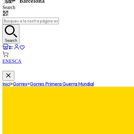
Search
Search
EN
ES
CA
Inici
>
Gorres
>
Gorres Primera Guerra Mundial