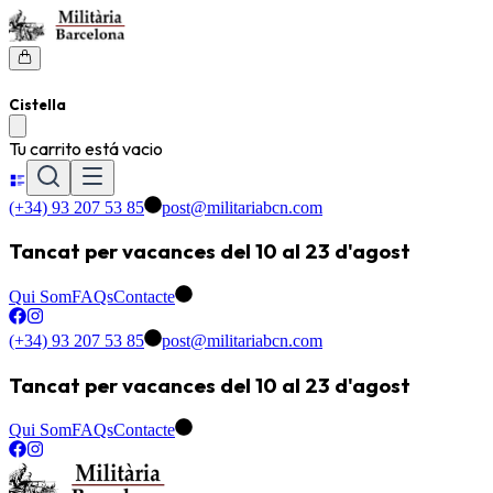
Cistella
Tu carrito está vacio
(+34) 93 207 53 85
post@militariabcn.com
Tancat per vacances del 10 al 23 d'agost
Qui Som
FAQs
Contacte
(+34) 93 207 53 85
post@militariabcn.com
Tancat per vacances del 10 al 23 d'agost
Qui Som
FAQs
Contacte