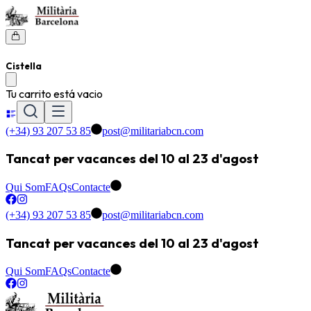
Cistella
Tu carrito está vacio
(+34) 93 207 53 85
post@militariabcn.com
Tancat per vacances del 10 al 23 d'agost
Qui Som
FAQs
Contacte
(+34) 93 207 53 85
post@militariabcn.com
Tancat per vacances del 10 al 23 d'agost
Qui Som
FAQs
Contacte