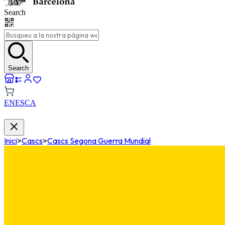
Search
Search
EN
ES
CA
Inici
>
Cascs
>
Cascs Segona Guerra Mundial