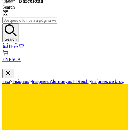
Search
Search
EN
ES
CA
Inici
>
Insígnies
>
Insígnies Alemanyes III Reich
>
Insígnies de braç