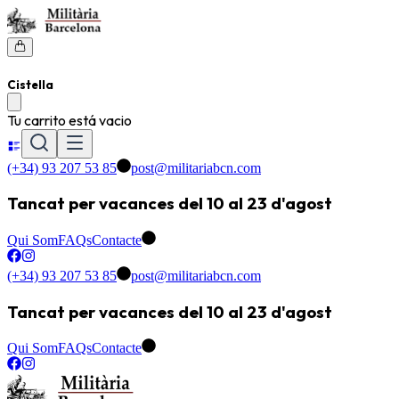
Cistella
Tu carrito está vacio
(+34) 93 207 53 85
post@militariabcn.com
Tancat per vacances del 10 al 23 d'agost
Qui Som
FAQs
Contacte
(+34) 93 207 53 85
post@militariabcn.com
Tancat per vacances del 10 al 23 d'agost
Qui Som
FAQs
Contacte