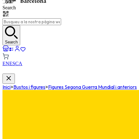
Search
Search
EN
ES
CA
Inici
>
Bustos i figures
>
Figures Segona Guerra Mundial i anteriors