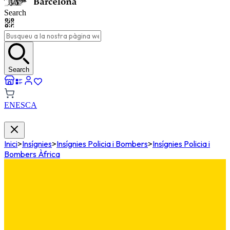
Search
Search
EN
ES
CA
Inici
>
Insígnies
>
Insígnies Policia i Bombers
>
Insígnies Policia i
Bombers Àfrica