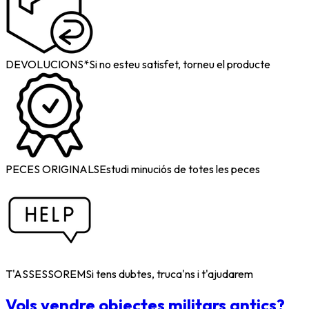
DEVOLUCIONS*
Si no esteu satisfet, torneu el producte
PECES ORIGINALS
Estudi minuciós de totes les peces
T'ASSESSOREM
Si tens dubtes, truca'ns i t'ajudarem
Vols vendre objectes militars antics?