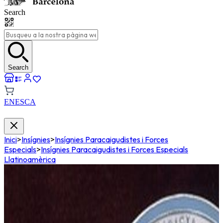
Search
Search
EN
ES
CA
Inici
>
Insígnies
>
Insígnies Paracaigudistes i Forces
Especials
>
Insígnies Paracaigudistes i Forces Especials
Llatinoamèrica