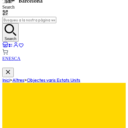
Search
Search
EN
ES
CA
Inici
>
Altres
>
Objectes varis Estats Units