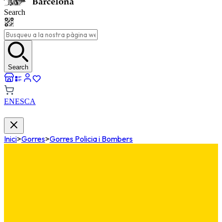
Search
Search
EN
ES
CA
Inici
>
Gorres
>
Gorres Policia i Bombers