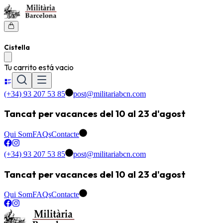
Cistella
Tu carrito está vacio
(+34) 93 207 53 85
post@militariabcn.com
Tancat per vacances del 10 al 23 d'agost
Qui Som
FAQs
Contacte
(+34) 93 207 53 85
post@militariabcn.com
Tancat per vacances del 10 al 23 d'agost
Qui Som
FAQs
Contacte