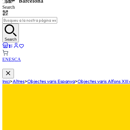
Search
Search
EN
ES
CA
Inici
>
Altres
>
Objectes varis Espanya
>
Objectes varis Alfons XIII 