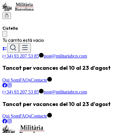
Cistella
Tu carrito está vacio
(+34) 93 207 53 85
post@militariabcn.com
Tancat per vacances del 10 al 23 d'agost
Qui Som
FAQs
Contacte
(+34) 93 207 53 85
post@militariabcn.com
Tancat per vacances del 10 al 23 d'agost
Qui Som
FAQs
Contacte