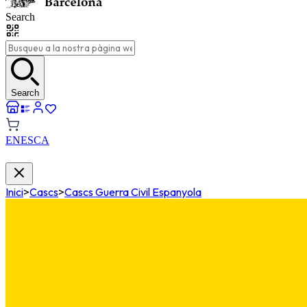
Search
Search
EN
ES
CA
Inici
>
Cascs
>
Cascs Guerra Civil Espanyola