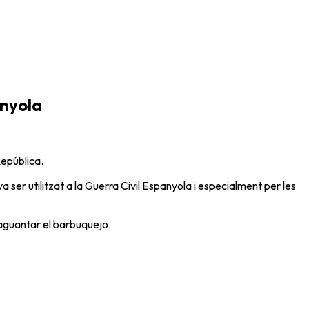
anyola
República.
 ser utilitzat a la Guerra Civil Espanyola i especialment per les
r aguantar el barbuquejo.