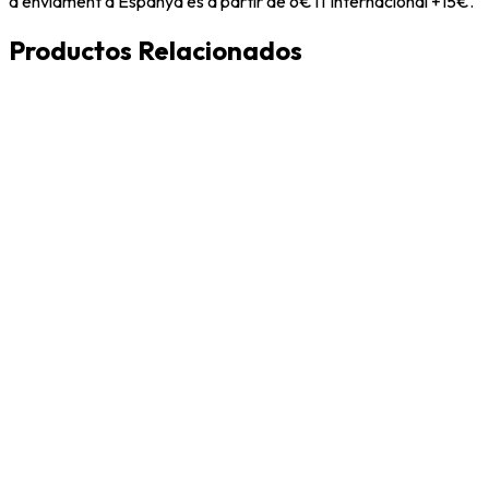
d'enviament a Espanya és a partir de 6€ i l'Internacional +15€.
Productos Relacionados