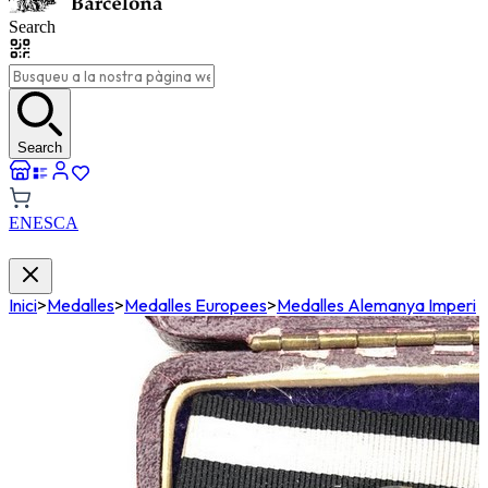
Search
Search
EN
ES
CA
Inici
>
Medalles
>
Medalles Europees
>
Medalles Alemanya Imperi