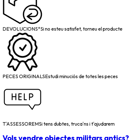
DEVOLUCIONS*
Si no esteu satisfet, torneu el producte
PECES ORIGINALS
Estudi minuciós de totes les peces
T'ASSESSOREM
Si tens dubtes, truca'ns i t'ajudarem
Vols vendre objectes militars antics?