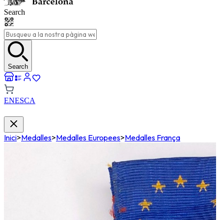
Search
Search
EN
ES
CA
Inici
>
Medalles
>
Medalles Europees
>
Medalles França