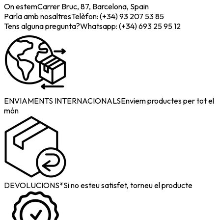
On estem
Carrer Bruc, 87, Barcelona, Spain
Parla amb nosaltres
Telèfon: (+34) 93 207 53 85
Tens alguna pregunta?
Whatsapp: (+34) 693 25 95 12
ENVIAMENTS INTERNACIONALS
Enviem productes per tot el
món
DEVOLUCIONS*
Si no esteu satisfet, torneu el producte