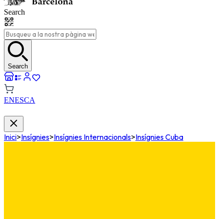
Search
Search
EN
ES
CA
Inici
>
Insígnies
>
Insígnies Internacionals
>
Insígnies Cuba