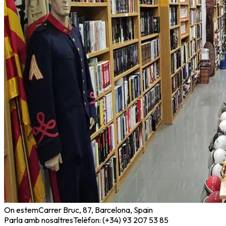
On estem
Carrer Bruc, 87, Barcelona, Spain
Parla amb nosaltres
Telèfon: (+34) 93 207 53 85