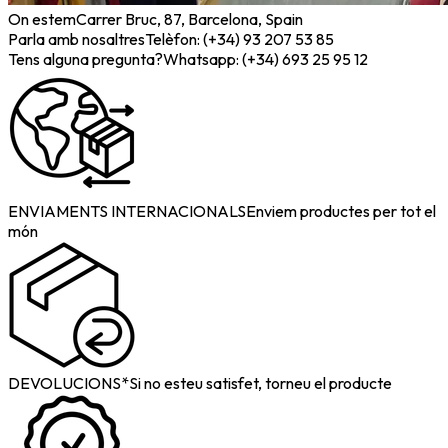
On estem
Carrer Bruc, 87, Barcelona, Spain
Parla amb nosaltres
Telèfon: (+34) 93 207 53 85
Tens alguna pregunta?
Whatsapp: (+34) 693 25 95 12
ENVIAMENTS INTERNACIONALS
Enviem productes per tot el
món
DEVOLUCIONS*
Si no esteu satisfet, torneu el producte