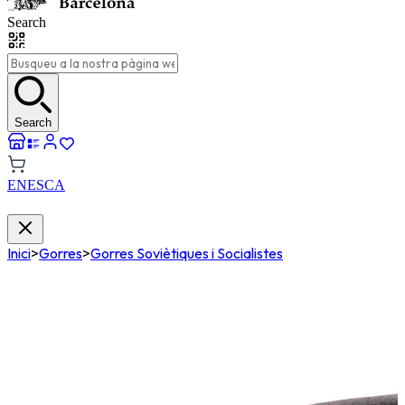
Search
Search
EN
ES
CA
Inici
>
Gorres
>
Gorres Soviètiques i Socialistes