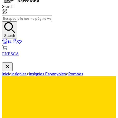
Search
Search
EN
ES
CA
Inici
>
Insígnies
>
Insígnies Espanyoles
>
Rombes