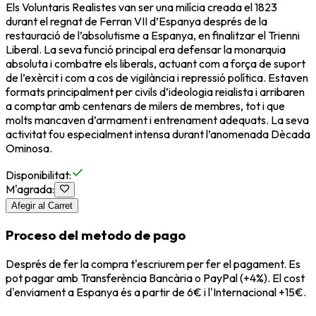
Els Voluntaris Realistes van ser una milícia creada el 1823
durant el regnat de
Ferran VII d’Espanya
després de la
restauració de l’absolutisme a Espanya, en finalitzar el Trienni
Liberal. La seva funció principal era defensar la monarquia
absoluta i combatre els liberals, actuant com a força de suport
de l’exèrcit i com a cos de vigilància i repressió política. Estaven
formats principalment per civils d’ideologia reialista i arribaren
a comptar amb centenars de milers de membres, tot i que
molts mancaven d’armament i entrenament adequats. La seva
activitat fou especialment intensa durant l’anomenada Dècada
Ominosa.
Disponibilitat
:
M'agrada
:
Afegir al Carret
Proceso del metodo de pago
Després de fer la compra t'escriurem per fer el pagament. Es
pot pagar amb Transferència Bancària o PayPal (+4%). El cost
d'enviament a Espanya és a partir de 6€ i l'Internacional +15€.