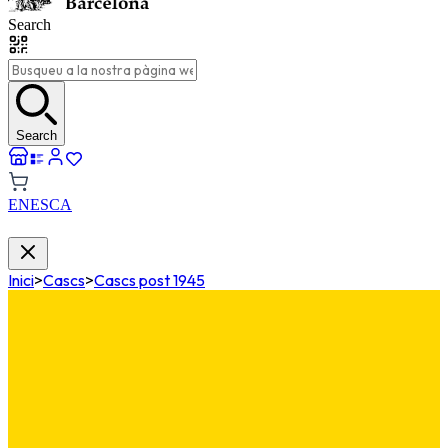
Search
Search
EN
ES
CA
Inici
>
Cascs
>
Cascs post 1945