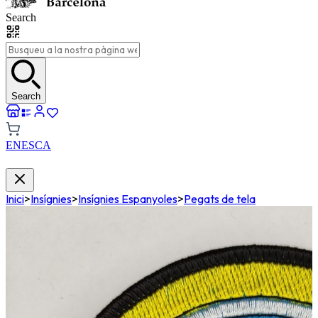
Search
Search
EN
ES
CA
Inici
>
Insígnies
>
Insígnies Espanyoles
>
Pegats de tela