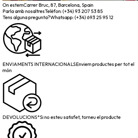
On estem
Carrer Bruc, 87, Barcelona, Spain
Parla amb nosaltres
Telèfon: (+34) 93 207 53 85
Tens alguna pregunta?
Whatsapp: (+34) 693 25 95 12
ENVIAMENTS INTERNACIONALS
Enviem productes per tot el
món
DEVOLUCIONS*
Si no esteu satisfet, torneu el producte