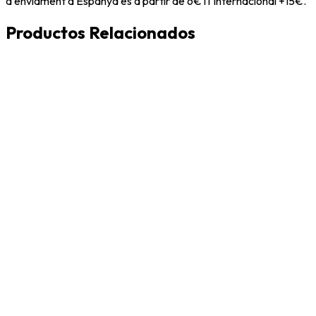
d'enviament a Espanya és a partir de 6€ i l'Internacional +15€.
Productos Relacionados