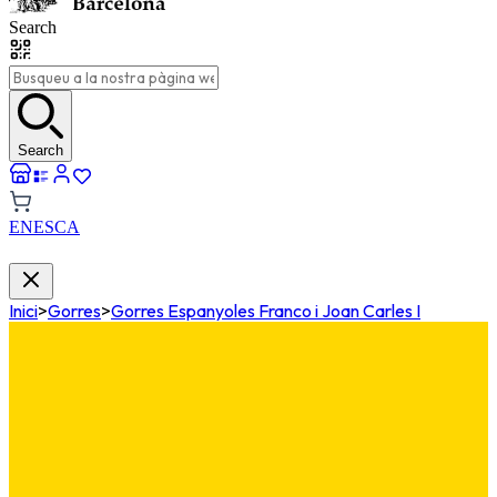
Search
Search
EN
ES
CA
Inici
>
Gorres
>
Gorres Espanyoles Franco i Joan Carles I