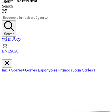
Search
Search
EN
ES
CA
Inici
>
Gorres
>
Gorres Espanyoles Franco i Joan Carles I