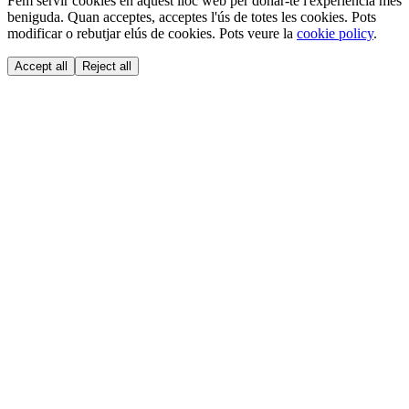
Fem servir cookies en aquest lloc web per donar-te l'experiència més
beniguda. Quan acceptes, acceptes l'ús de totes les cookies. Pots
modificar o rebutjar elús de cookies. Pots veure la
cookie policy
.
Accept all
Reject all