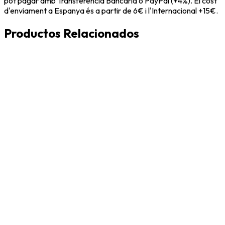
pot pagar amb Transferència Bancària o PayPal (+4%). El cost
d'enviament a Espanya és a partir de 6€ i l'Internacional +15€.
Productos Relacionados