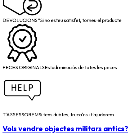
DEVOLUCIONS*
Si no esteu satisfet, torneu el producte
PECES ORIGINALS
Estudi minuciós de totes les peces
T'ASSESSOREM
Si tens dubtes, truca'ns i t'ajudarem
Vols vendre objectes militars antics?