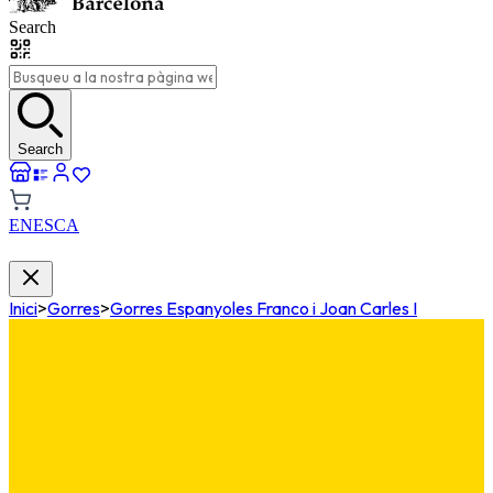
Search
Search
EN
ES
CA
Inici
>
Gorres
>
Gorres Espanyoles Franco i Joan Carles I