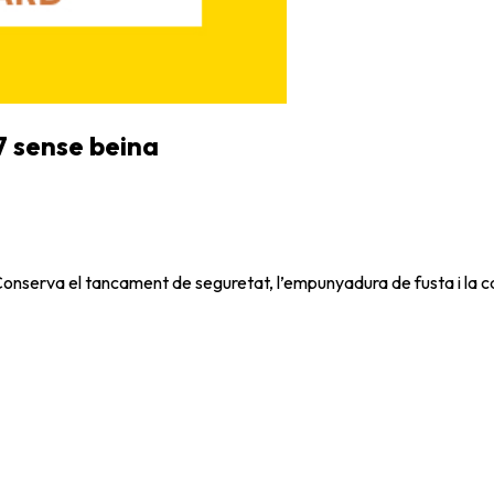
7 sense beina
 Conserva el tancament de seguretat, l’empunyadura de fusta i la ca