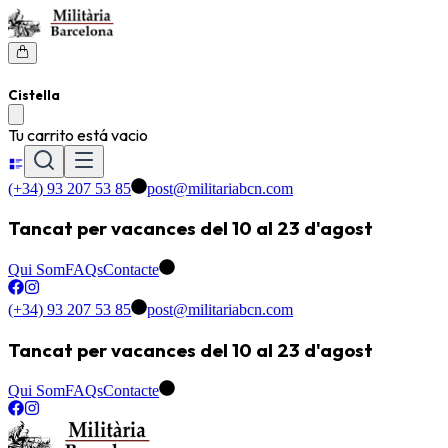
Cistella
Tu carrito está vacio
(+34) 93 207 53 85
post@militariabcn.com
Tancat per vacances del 10 al 23 d'agost
Qui Som
FAQs
Contacte
(+34) 93 207 53 85
post@militariabcn.com
Tancat per vacances del 10 al 23 d'agost
Qui Som
FAQs
Contacte