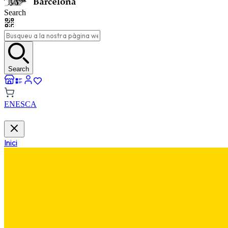
Search
Search
EN
ES
CA
Inici