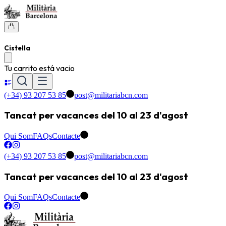
Cistella
Tu carrito está vacio
(+34) 93 207 53 85
post@militariabcn.com
Tancat per vacances del 10 al 23 d'agost
Qui Som
FAQs
Contacte
(+34) 93 207 53 85
post@militariabcn.com
Tancat per vacances del 10 al 23 d'agost
Qui Som
FAQs
Contacte