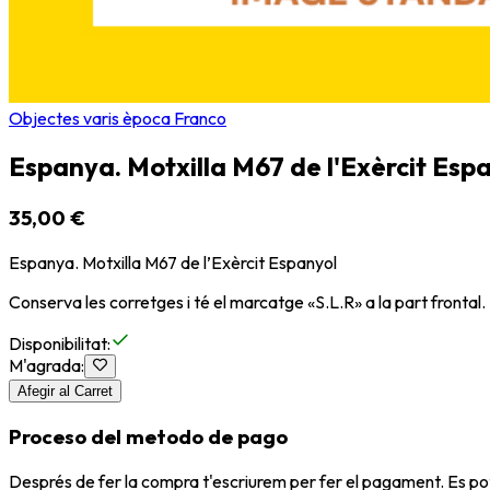
Objectes varis època Franco
Espanya. Motxilla M67 de l'Exèrcit Esp
35,00 €
Espanya. Motxilla M67 de l’Exèrcit Espanyol
Conserva les corretges i té el marcatge «S.L.R» a la part frontal.
Disponibilitat
:
M'agrada
:
Afegir al Carret
Proceso del metodo de pago
Després de fer la compra t'escriurem per fer el pagament. Es po