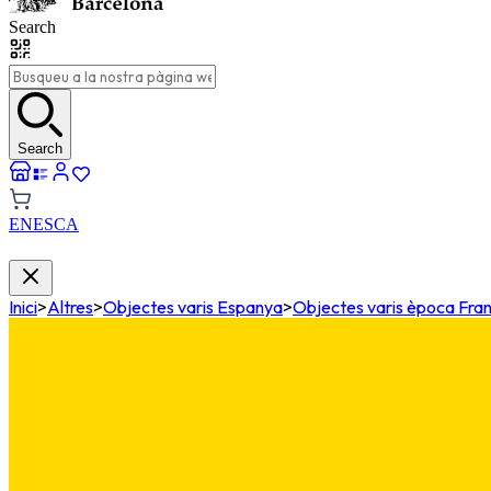
Search
Search
EN
ES
CA
Inici
>
Altres
>
Objectes varis Espanya
>
Objectes varis època Fra