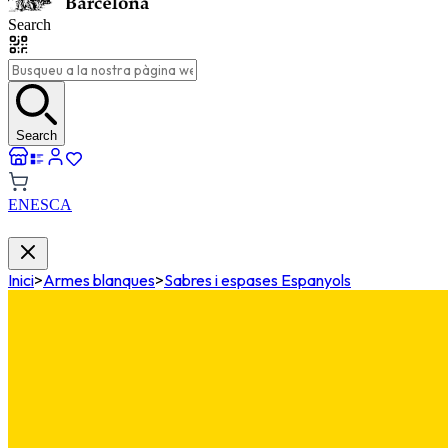
Search
Search
EN
ES
CA
Inici
>
Armes blanques
>
Sabres i espases Espanyols