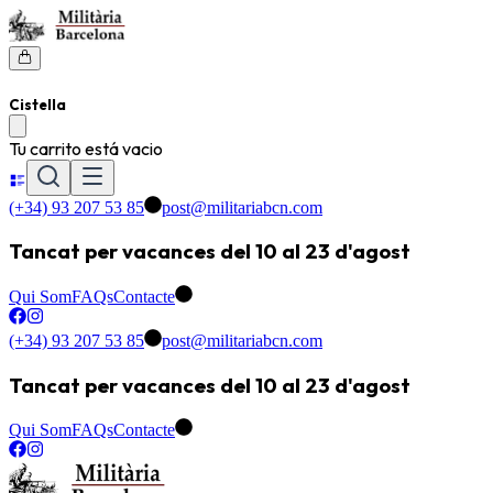
Cistella
Tu carrito está vacio
(+34) 93 207 53 85
post@militariabcn.com
Tancat per vacances del 10 al 23 d'agost
Qui Som
FAQs
Contacte
(+34) 93 207 53 85
post@militariabcn.com
Tancat per vacances del 10 al 23 d'agost
Qui Som
FAQs
Contacte