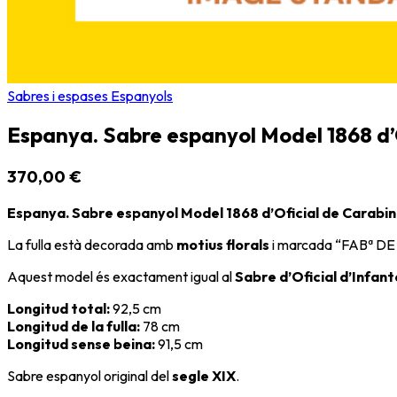
Sabres i espases Espanyols
Espanya. Sabre espanyol Model 1868 d’O
370,00 €
Espanya. Sabre espanyol Model 1868 d’Oficial de Carabin
La fulla està decorada amb
motius florals
i marcada “FABª DE 
Aquest model és exactament igual al
Sabre d’Oficial d’Infan
Longitud total:
92,5 cm
Longitud de la fulla:
78 cm
Longitud sense beina:
91,5 cm
Sabre espanyol original del
segle XIX
.