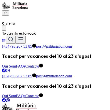
Cistella
Tu carrito está vacio
(+34) 93 207 53 85
post@militariabcn.com
Tancat per vacances del 10 al 23 d'agost
Qui Som
FAQs
Contacte
(+34) 93 207 53 85
post@militariabcn.com
Tancat per vacances del 10 al 23 d'agost
Qui Som
FAQs
Contacte