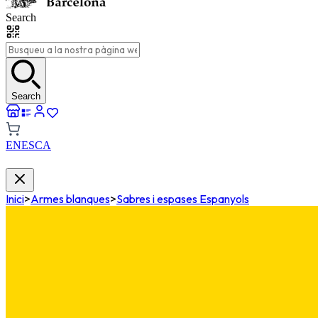
Search
Search
EN
ES
CA
Inici
>
Armes blanques
>
Sabres i espases Espanyols