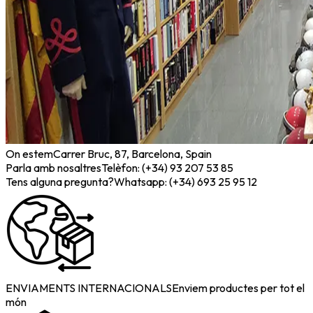
On estem
Carrer Bruc, 87, Barcelona, Spain
Parla amb nosaltres
Telèfon: (+34) 93 207 53 85
Tens alguna pregunta?
Whatsapp: (+34) 693 25 95 12
ENVIAMENTS INTERNACIONALS
Enviem productes per tot el
món