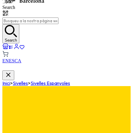
Search
Search
EN
ES
CA
Inici
>
Sivelles
>
Sivelles Espanyoles