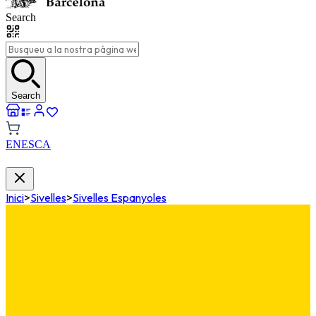
Search
Search
EN
ES
CA
Inici
>
Sivelles
>
Sivelles Espanyoles