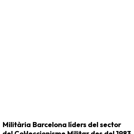
Militària Barcelona líders del sector
del Col·leccionisme Militar des del 1983