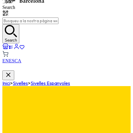
Search
Search
EN
ES
CA
Inici
>
Sivelles
>
Sivelles Espanyoles