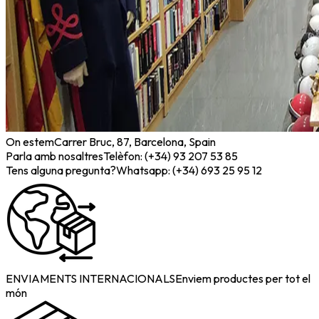
On estem
Carrer Bruc, 87, Barcelona, Spain
Parla amb nosaltres
Telèfon: (+34) 93 207 53 85
Tens alguna pregunta?
Whatsapp: (+34) 693 25 95 12
ENVIAMENTS INTERNACIONALS
Enviem productes per tot el
món