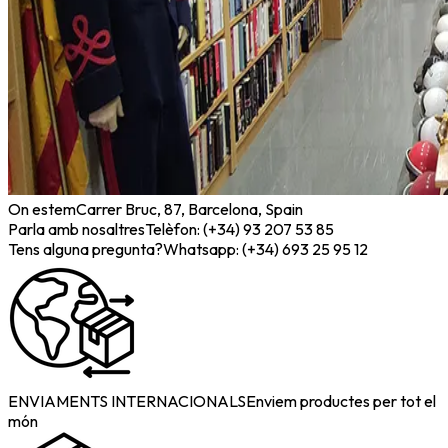
On estem
Carrer Bruc, 87, Barcelona, Spain
Parla amb nosaltres
Telèfon: (+34) 93 207 53 85
Tens alguna pregunta?
Whatsapp: (+34) 693 25 95 12
ENVIAMENTS INTERNACIONALS
Enviem productes per tot el
món