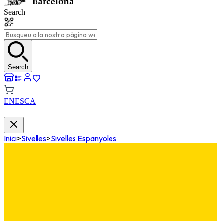
Search
Search
EN
ES
CA
Inici
>
Sivelles
>
Sivelles Espanyoles