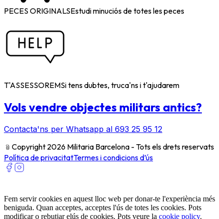
PECES ORIGINALS
Estudi minuciós de totes les peces
T'ASSESSOREM
Si tens dubtes, truca'ns i t'ajudarem
Vols vendre objectes militars antics?
Contacta'ns per Whatsapp al 693 25 95 12
﹫
Copyright 2026 Militaria Barcelona - Tots els drets reservats
Política de privacitat
Termes i condicions d’ús
Fem servir cookies en aquest lloc web per donar-te l'experiència més
beniguda. Quan acceptes, acceptes l'ús de totes les cookies. Pots
modificar o rebutjar elús de cookies. Pots veure la
cookie policy
.