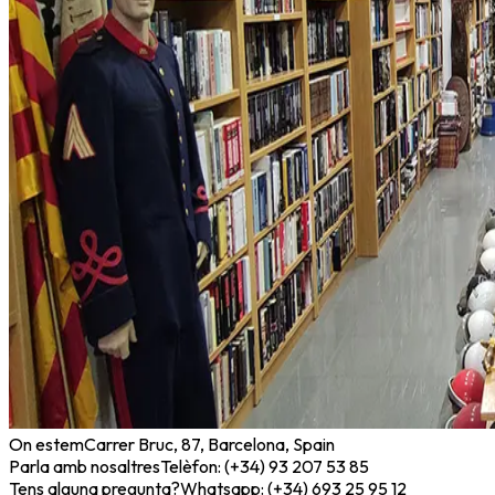
On estem
Carrer Bruc, 87, Barcelona, Spain
Parla amb nosaltres
Telèfon: (+34) 93 207 53 85
Tens alguna pregunta?
Whatsapp: (+34) 693 25 95 12