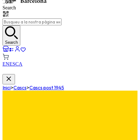
Search
Search
EN
ES
CA
Inici
>
Cascs
>
Cascs post 1945